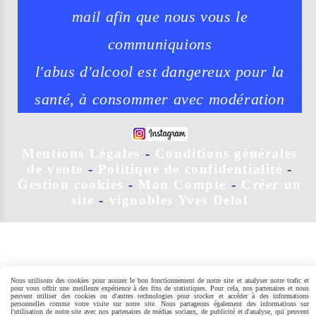
mail afin que nous vous le
communiquions
l'abus d'alcool est dangereux pour la
santé, à consommer avec modération
Mentions Légales
Conditions générales
de vente
Politique de confidentialité
Gestion cookies
Mon Compte
Créer un
site
vignobles Yves Delol
Nous utilisons des cookies pour assurer le bon fonctionnement de notre site et analyser notre trafic et
pour vous offrir une meilleure expérience à des fins de statistiques. Pour cela, nos partenaires et nous
peuvent utiliser des cookies ou d'autres technologies pour stocker et accéder à des informations
personnelles comme votre visite sur notre site. Nous partageons également des informations sur
l'utilisation de notre site avec nos partenaires de médias sociaux, de publicité et d'analyse, qui peuvent