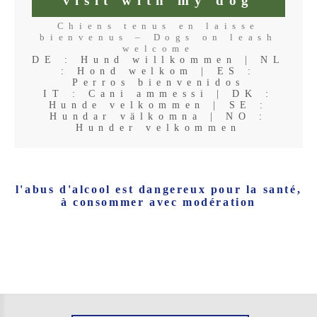
visit with my dog
Chiens tenus en laisse
bienvenus – Dogs on leash
welcome
DE : Hund willkommen | NL
: Hond welkom | ES :
Perros bienvenidos
IT : Cani ammessi | DK :
Hunde velkommen | SE :
Hundar välkomna | NO :
Hunder velkommen
l'abus d'alcool est dangereux pour la santé,
à consommer avec modération