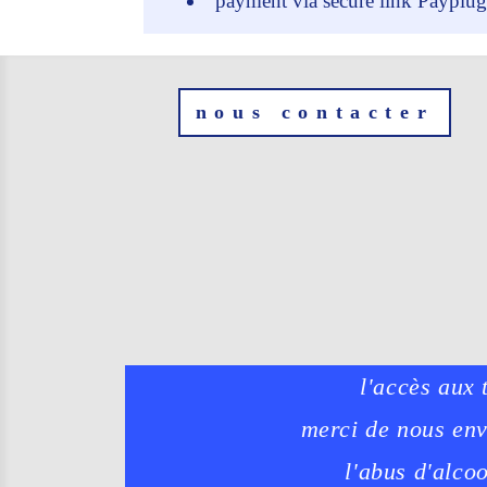
payment via secure link Payplug
nous contacter
l'accès aux 
merci de nous en
l'abus d'alco