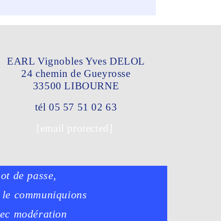
EARL Vignobles Yves DELOL
24 chemin de Gueyrosse
33500 LIBO
URNE
tél 05 57 51 02 63
[email protected]
mot de passe,
s le communiquions
vec modération