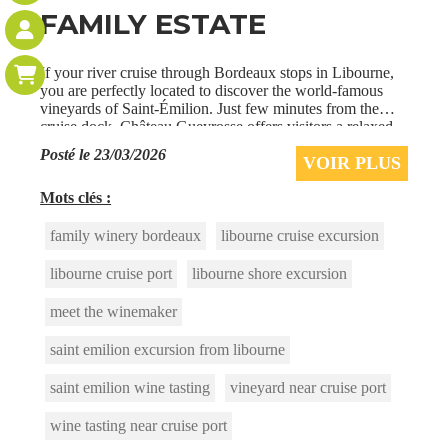
FAMILY ESTATE
If your river cruise through Bordeaux stops in Libourne,
you are perfectly located to discover the world-famous
vineyards of Saint-Émilion. Just few minutes from the
cruise dock, Château Gueyrosse offers visitors a relaxed
and authentic wine experience i
Posté le 23/03/2026
VOIR PLUS
Mots clés :
family winery bordeaux
libourne cruise excursion
libourne cruise port
libourne shore excursion
meet the winemaker
saint emilion excursion from libourne
saint emilion wine tasting
vineyard near cruise port
wine tasting near cruise port