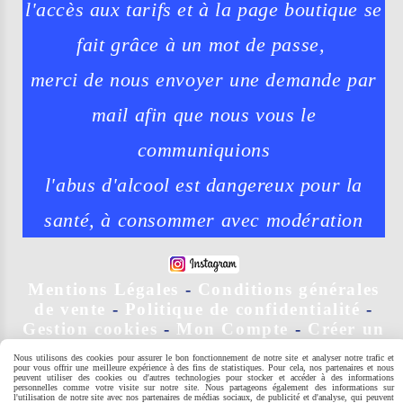
l'accès aux tarifs et à la page boutique se
fait grâce à un mot de passe,
merci de nous envoyer une demande par
mail afin que nous vous le
communiquions
l'abus d'alcool est dangereux pour la
santé, à consommer avec modération
Mentions Légales
Conditions générales
de vente
Politique de confidentialité
Gestion cookies
Mon Compte
Créer un
site
vignobles Yves Delol
Nous utilisons des cookies pour assurer le bon fonctionnement de notre site et analyser notre trafic et
pour vous offrir une meilleure expérience à des fins de statistiques. Pour cela, nos partenaires et nous
peuvent utiliser des cookies ou d'autres technologies pour stocker et accéder à des informations
personnelles comme votre visite sur notre site. Nous partageons également des informations sur
l'utilisation de notre site avec nos partenaires de médias sociaux, de publicité et d'analyse, qui peuvent