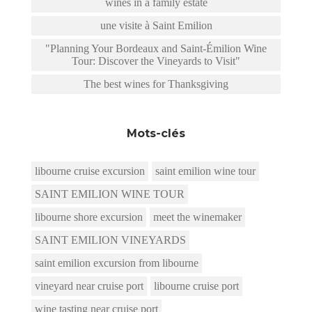
wines in a family estate
une visite à Saint Emilion
"Planning Your Bordeaux and Saint-Émilion Wine
Tour: Discover the Vineyards to Visit"
The best wines for Thanksgiving
Mots-clés
libourne cruise excursion
saint emilion wine tour
SAINT EMILION WINE TOUR
libourne shore excursion
meet the winemaker
SAINT EMILION VINEYARDS
saint emilion excursion from libourne
vineyard near cruise port
libourne cruise port
wine tasting near cruise port