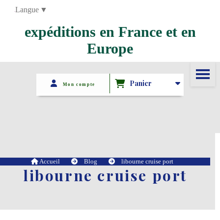
Panneau de gestion des cookies
Langue
▼
expéditions en France et en
Europe
Panier
Mon compte
Accueil
Blog
libourne cruise port
libourne cruise port