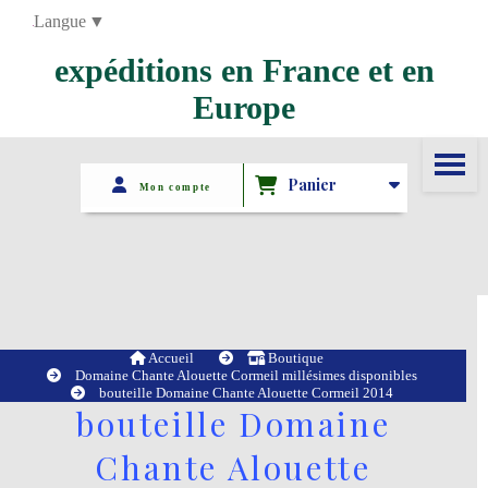
Panneau de gestion des cookies
Langue
▼
expéditions en France et en
Europe
Panier
Mon compte
Accueil
Boutique
Domaine Chante Alouette Cormeil millésimes disponibles
bouteille Domaine Chante Alouette Cormeil 2014
bouteille Domaine
Chante Alouette