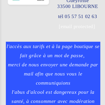
Gueyrosse
33500 LIBO
URNE
tél 05 57 51 02 63
[email protected]
l'accès aux tarifs et à la page boutique se
fait grâce à un mot de passe,
merci de nous envoyer une demande par
mail afin que nous vous le
communiquions
l'abus d'alcool est dangereux pour la
santé, à consommer avec modération