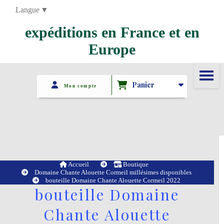
Panneau de gestion des cookies
Langue
▼
expéditions en France et en
Europe
Panier
Mon compte
Accueil
Boutique
Domaine Chante Alouette Cormeil millésimes disponibles
bouteille Domaine Chante Alouette Cormeil 2022
bouteille Domaine
Chante Alouette